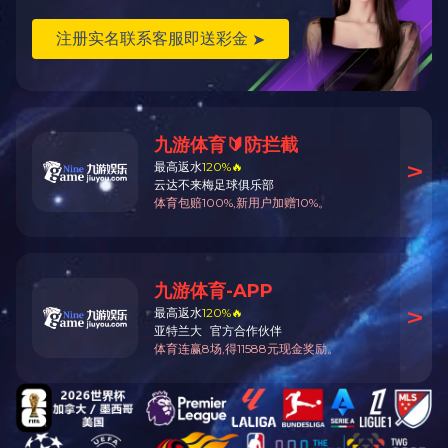
关于做好学历继续教育
关于禁止收取学位办
2025年9月补毕业工作
关于乐鱼在线高等学历
乐鱼在线学历继续教育
乐鱼在线学历继续教育
关于开展2025年乐
关于对何启航等160
校领导带队深入教学
关于做好2025届学