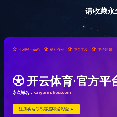
乐鱼在线(中国)
学院概况
招生