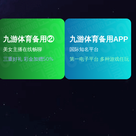
2025-12-01
2025-11-28
2025-11-27
2025-11-06
2025-11-05
2025-11-03
2025-10-22
2025-10-21
2025-10-14
2025-09-26