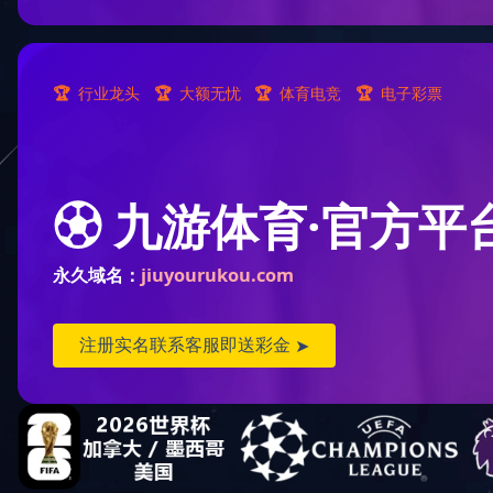
通知
通知公告
关于乐鱼在
通知公告
2025年
关于规范
暂停202