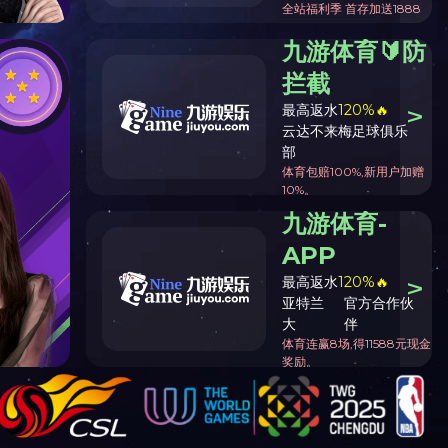
及临床考核的通知
材目录有关事项的通知湘教考自字〔2023〕3号
【
关闭
】